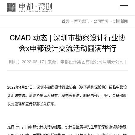
首页
新闻资讯
公司新闻
浏览新闻
网站首页
CMAD 动态 | 深圳市勘察设计行业协
关于CMAD
会x申都设计交流活动圆满举行
时间：2022-05-17 | 来源：申都设计集团有限公司深圳分公司 |
项目案例
浏览：4506
新闻资讯
2022年4月27日，深圳市勘察设计行业协会（以下简称深设协）莅临申都设
计走访交流。深设协出席人员有：秘书长蔡洁，副秘书长江卫民，会员部部
长刘建瑶和宣传部部长朱康华。
加入CMAD
是日上午，由申都设计执行总经理、设计总监黄华先生带领深设协领导参观