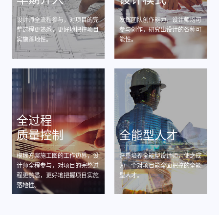
设计师全流程参与，对项目的完
发挥团队创作能力，设计师均可
整过程更熟悉，更好地把控项目
参与创作，研究出设计的各种可
实施落地性。
能性。
全过程
质量控制
全能型人才
模糊方案施工图的工作边界，设
注重培养全能型设计师，使之成
计师全程参与，对项目的完整过
为一个对项目能全面把控的全能
程更熟悉，更好地把握项目实施
型人才。
落地性。