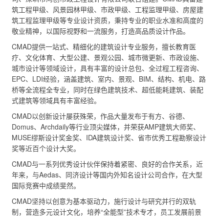
筑工程甲级、风景园林甲级、市政甲级、工程监理甲级、房屋建
筑工程监理甲级等专业设计资质，秉持专业的职业水准和高度的
敬业精神，以国际视野和一流服务，打造高品质设计作品。
CMAD提供一站式、精细化的建筑设计专业服务，擅长教育医
疗、文化体育、大型公建、景观公园、城市微更新、市政设施、
城市设计等领域设计，具有丰富的设计总包、全过程工程咨询、
EPC、LDI经验，涵盖建筑、室内、景观、BIM、结构、机电、路
桥等全流程全专业，同时在绿色建筑技术、超低能耗建筑、装配
式建筑等领域具有丰富经验。
CMAD以创新设计屡获殊荣，作品大量发布于有方、谷德、
Domus、Archdaily等行业顶尖媒体，并荣获AMP建筑大师奖、
MUSE缪斯设计奖金奖、IDA建筑设计奖、省市优秀工程勘察设计
奖等近百个设计大奖。
CMAD与一系列优秀设计伙伴保持着紧密、良好的合作关系，近
年来，与Aedas、同济设计等国内外知名设计公司合作，在大型
国际竞赛中成绩斐然。
CMAD坚持以创意为基本驱动力，施行设计与研究并行的双轨
制，营造多元设计文化，培养“全能型”技术专才，员工发展前景