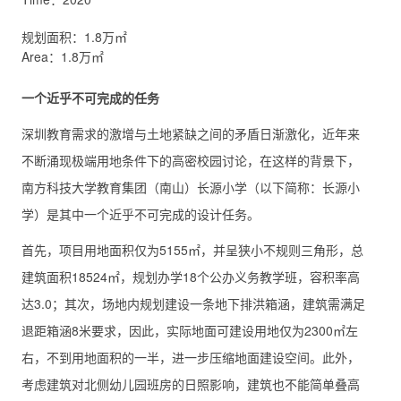
规划面积：1.8万㎡
Area：1.8万㎡
一个近乎不可完成的任务
深圳教育需求的激增与土地紧缺之间的矛盾日渐激化，近年来
不断涌现极端用地条件下的高密校园讨论，在这样的背景下，
南方科技大学教育集团（南山）长源小学（以下简称：长源小
学）是其中一个近乎不可完成的设计任务。
首先，项目用地面积仅为5155㎡，并呈狭小不规则三角形，总
建筑面积18524㎡，规划办学18个公办义务教学班，容积率高
达3.0；其次，场地内规划建设一条地下排洪箱涵，建筑需满足
退距箱涵8米要求，因此，实际地面可建设用地仅为2300㎡左
右，不到用地面积的一半，进一步压缩地面建设空间。此外，
考虑建筑对北侧幼儿园班房的日照影响，建筑也不能简单叠高