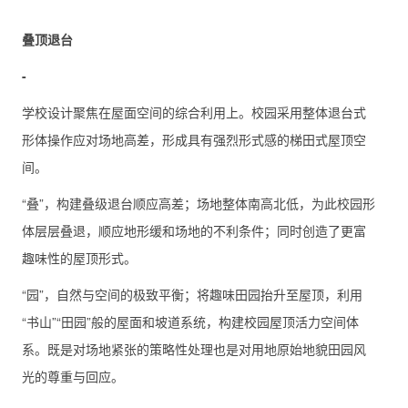
叠顶退台
-
学校设计聚焦在屋面空间的综合利用上。校园采用整体退台式
形体操作应对场地高差，形成具有强烈形式感的梯田式屋顶空
间。
“叠”，构建叠级退台顺应高差；场地整体南高北低，为此校园形
体层层叠退，顺应地形缓和场地的不利条件；同时创造了更富
趣味性的屋顶形式。
“园”，自然与空间的极致平衡；将趣味田园抬升至屋顶，利用
“书山”“田园”般的屋面和坡道系统，构建校园屋顶活力空间体
系。既是对场地紧张的策略性处理也是对用地原始地貌田园风
光的尊重与回应。