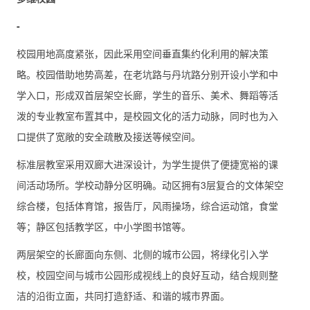
-
校园用地高度紧张，因此采用空间垂直集约化利用的解决策
略。校园借助地势高差，在老坑路与丹坑路分别开设小学和中
学入口，形成双首层架空长廊，学生的音乐、美术、舞蹈等活
泼的专业教室布置其中，是校园文化的活力动脉，同时也为入
口提供了宽敞的安全疏散及接送等候空间。
标准层教室采用双廊大进深设计，为学生提供了便捷宽裕的课
间活动场所。学校动静分区明确。动区拥有3层复合的文体架空
综合楼，包括体育馆，报告厅，风雨操场，综合运动馆，食堂
等；静区包括教学区，中小学图书馆等。
两层架空的长廊面向东侧、北侧的城市公园，将绿化引入学
校，校园空间与城市公园形成视线上的良好互动，结合规则整
洁的沿街立面，共同打造舒适、和谐的城市界面。